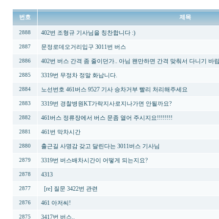
번호
제목
402번 조형규 기사님을 칭찬합니다 :)
2888
문정로데오거리입구 3011번 버스
2887
402번 버스 간격 좀 줄이던가.. 아님 왠만하면 간격 맞춰서 다니기 바랍
2886
3319번 무정차 정말 화납니다.
2885
노선번호 461버스 9527 기사 승차거부 빨리 처리해주세요
2884
3319번 경찰병원KT가락지사로지나가면 안될까요?
2883
461버스 정류장에서 버스 문좀 열어 주시지요!!!!!!!!
2882
461번 막차시간
2881
출근길 사명감 갖고 달린다는 3011버스 기사님
2880
3319번 버스배차시간이 어떻게 되는지요?
2879
4313
2878
[re] 질문 3422번 관련
2877
461 아저씨!
2876
3417번 버스..
2875