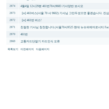
4월4일 12시29분 461번70사9683 기사양반 보시오
2874
[re] 461버스(서울 70 사 9602) 기사님 그만두셨으면 좋겠습니다.
2873
[re] 461번 버스!
2872
친절한 기사님 칭찬합니다.(서울70사9525 현대 뉴슈퍼에어로시티 FaceL
2871
461번
2870
교통카드단말기 카드인식 오류
2869
목록보기
이전페이지
다음페이지