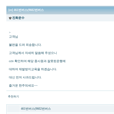
[re] 461번버스(9602번버스
진화운수
>
고객님
불편을 드려 죄송합니다.
고객님께서 자세히 말씀해 주셨으니
cctv 확인하여 해당 종사원과 잘못된운행에
대하여 재발방지교육을 하겠습니다.
대신 먼저 사과드립니다.
즐거운 한주되세요~~
추천하기
461번버스(9602번버스